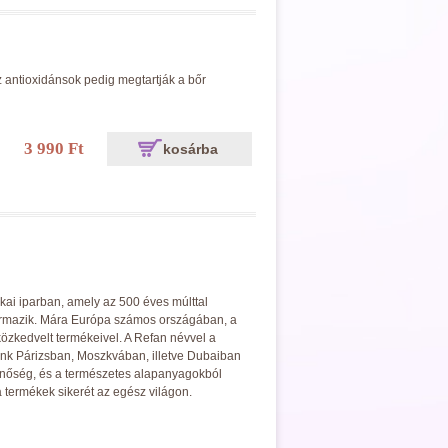
l
z antioxidánsok pedig megtartják a bőr
3 990 Ft
kosárba
kai iparban, amely az 500 éves múlttal
ármazik. Mára Európa számos országában, a
özkedvelt termékeivel. A Refan névvel a
tunk Párizsban, Moszkvában, illetve Dubaiban
minőség, és a természetes alapanyagokból
 termékek sikerét az egész világon.