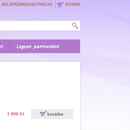
BELÉPÉS/REGISZTRÁCIÓ
KOSÁR
at
Legyen partnerünk
3 990 Ft
kosárba