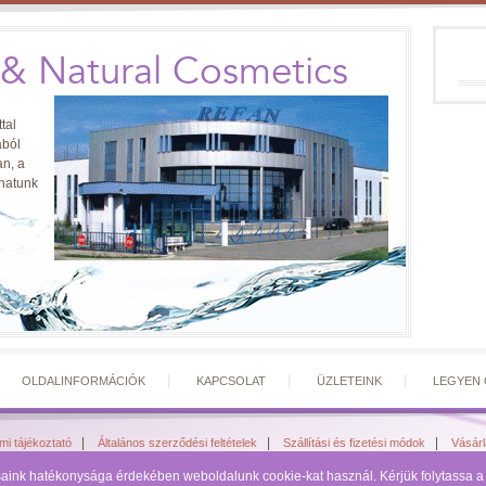
 & Natural Cosmetics
tal
ából
n, a
zhatunk
|
|
|
|
OLDALINFORMÁCIÓK
KAPCSOLAT
ÜZLETEINK
LEGYEN 
|
|
|
mi tájékoztató
Általános szerződési feltételek
Szállítási és fizetési módok
Vásár
Refan Parfume & Natural Cosmetics - Refan...az igazán vonzó nők világa
ásaink hatékonysága érdekében weboldalunk cookie-kat használ. Kérjük folytassa