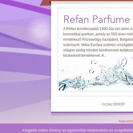
Refan Parfume
A Refan termékcsalád 1990 óta van jelen a
kozmetikai iparban, amely az 500 éves múlt
rendelkező Rózsavölgy hazájából, Bulgári
származik. Mára Európa számos országába
világon pedig minden kontinensen találko
közkedvelt termékeivel. A...
OLDALTÉRKÉP
Adatvédel
A legjobb online élmény, az egyszerűbb megrendelés és szolgáltat