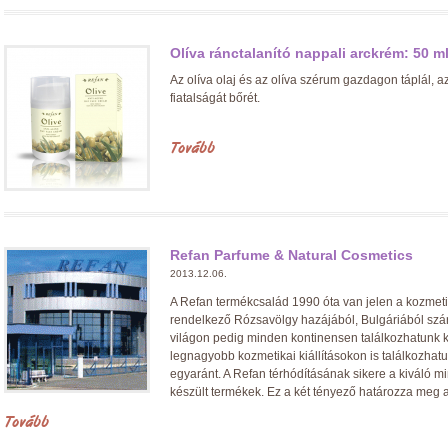
Olíva ránctalanító nappali arckrém: 50 m
Az olíva olaj és az olíva szérum gazdagon táplál, a
fiatalságát bőrét.
Tovább
Refan Parfume & Natural Cosmetics
2013.12.06.
A Refan termékcsalád 1990 óta van jelen a kozmeti
rendelkező Rózsavölgy hazájából, Bulgáriából sz
világon pedig minden kontinensen találkozhatunk k
legnagyobb kozmetikai kiállításokon is találkozha
egyaránt. A Refan térhódításának sikere a kiváló 
készült termékek. Ez a két tényező határozza meg a
Tovább