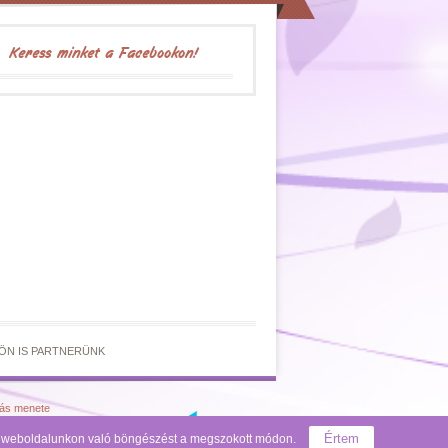
Keress minket a Facebookon!
ÖN IS PARTNERÜNK
lás menete
Értem
 a weboldalunkon való böngészést a megszokott módon.