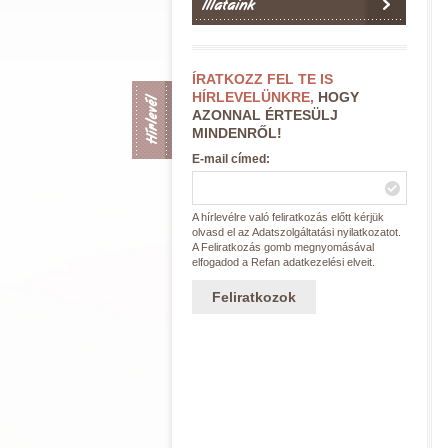
Illataink
ÍRATKOZZ FEL TE IS
HÍRLEVELÜNKRE,
HOGY
Hírlevél
AZONNAL ÉRTESÜLJ
MINDENRŐL!
E-mail címed:
A hírlevélre való feliratkozás előtt kérjük
olvasd el az Adatszolgáltatási nyilatkozatot.
A Feliratkozás gomb megnyomásával
elfogadod a Refan adatkezelési elveit.
Feliratkozok