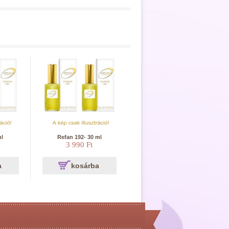
ml
Refan 192- 30 ml
3 990 Ft
a
kosárba