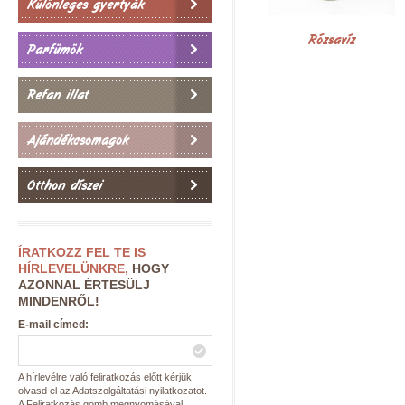
Különleges gyertyák
Rózsavíz
Parfümök
Refan illat
Ajándékcsomagok
Otthon díszei
ÍRATKOZZ FEL TE IS
HÍRLEVELÜNKRE,
HOGY
AZONNAL ÉRTESÜLJ
MINDENRŐL!
E-mail címed:
A hírlevélre való feliratkozás előtt kérjük
olvasd el az Adatszolgáltatási nyilatkozatot.
A Feliratkozás gomb megnyomásával