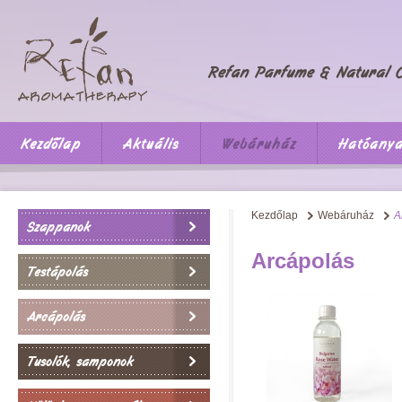
Kezdőlap
Aktuális
Webáruház
Hatóany
Kezdőlap
Webáruház
A
Szappanok
Arcápolás
Testápolás
Arcápolás
Tusolók, samponok