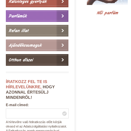
Különleges gyertyák
Női parfüm
Parfümök
Refan illat
Ajándékcsomagok
Otthon díszei
ÍRATKOZZ FEL TE IS
HÍRLEVELÜNKRE,
HOGY
AZONNAL ÉRTESÜLJ
MINDENRŐL!
E-mail címed:
A hírlevélre való feliratkozás előtt kérjük
olvasd el az Adatszolgáltatási nyilatkozatot.
A Feliratkozás gomb megnyomásával