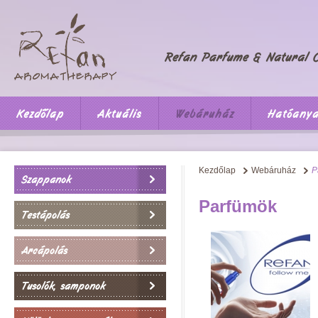
Kezdőlap
Aktuális
Webáruház
Hatóany
Kezdőlap
Webáruház
P
Szappanok
Parfümök
Testápolás
Arcápolás
Tusolók, samponok