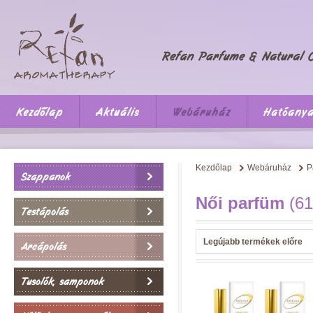
Kezdőlap
Aktuális
Webáruház
Hatóany
Kezdőlap
Webáruház
P
Szappanok
Női parfüm
(61
Testápolás
Legújabb termékek előre
Arcápolás
Tusolók, samponok