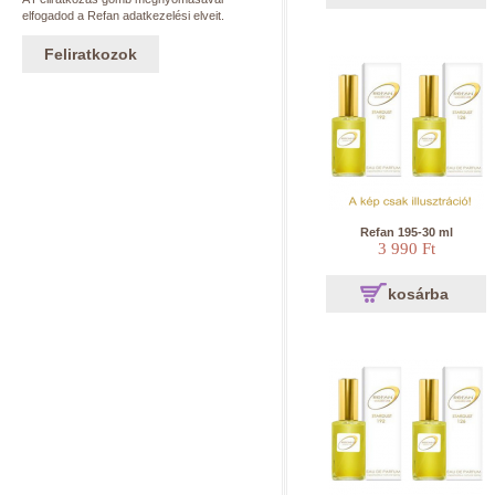
elfogadod a Refan adatkezelési elveit.
Feliratkozok
Refan 195-30 ml
3 990 Ft
kosárba