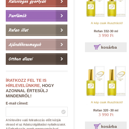
Különleges gyertyák
Parfümök
Refan illat
Refan 332-30 ml
3 990 Ft
Ajándékcsomagok
kosárba
Otthon díszei
ÍRATKOZZ FEL TE IS
HÍRLEVELÜNKRE,
HOGY
AZONNAL ÉRTESÜLJ
MINDENRŐL!
E-mail címed:
Refan 320 -30 ml
3 990 Ft
A hírlevélre való feliratkozás előtt kérjük
olvasd el az Adatszolgáltatási nyilatkozatot.
kosárba
A Feliratkozás gomb megnyomásával