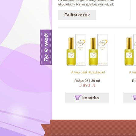
elfogadod a Refan adatkezelési elveit.
Feliratkozok
Top 10 termék
Refan 034-30 ml
Re
3 990 Ft
kosárba