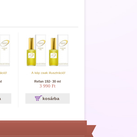
ml
Refan 192- 30 ml
3 990 Ft
a
kosárba