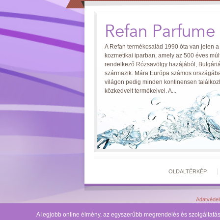
Refan Parfume
A Refan termékcsalád 1990 óta van jelen a
kozmetikai iparban, amely az 500 éves múlt
rendelkező Rózsavölgy hazájából, Bulgári
származik. Mára Európa számos országába
világon pedig minden kontinensen találko
közkedvelt termékeivel. A...
OLDALTÉRKÉP
Adatvédel
A legjobb online élmény, az egyszerűbb megrendelés és szolgáltat