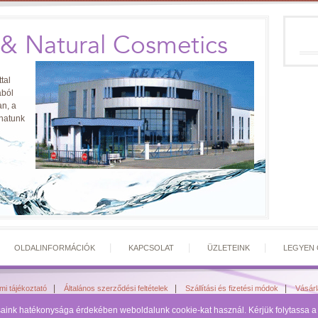
 & Natural Cosmetics
tal
ából
n, a
zhatunk
|
|
|
|
OLDALINFORMÁCIÓK
KAPCSOLAT
ÜZLETEINK
LEGYEN 
|
|
|
mi tájékoztató
Általános szerződési feltételek
Szállítási és fizetési módok
Vásár
Refan Parfume & Natural Cosmetics - Refan...az igazán vonzó nők világa
ásaink hatékonysága érdekében weboldalunk cookie-kat használ. Kérjük folytassa