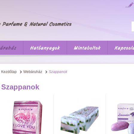
áruház
Hatóanyagok
Mintaboltok
Kapcsol
Kezdőlap
Webáruház
Szappanok
Szappanok