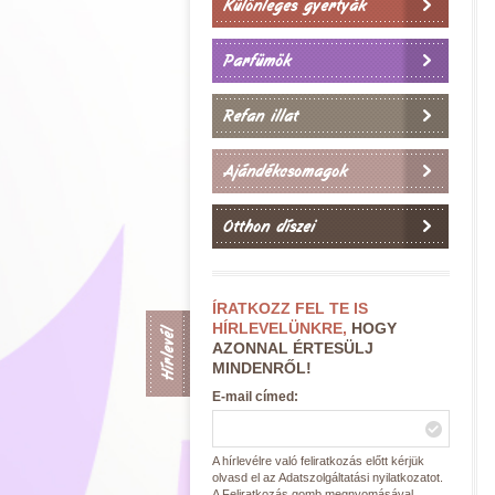
Különleges gyertyák
Parfümök
Refan illat
Ajándékcsomagok
Otthon díszei
ÍRATKOZZ FEL TE IS
HÍRLEVELÜNKRE,
HOGY
Hírlevél
AZONNAL ÉRTESÜLJ
MINDENRŐL!
E-mail címed:
A hírlevélre való feliratkozás előtt kérjük
olvasd el az Adatszolgáltatási nyilatkozatot.
A Feliratkozás gomb megnyomásával