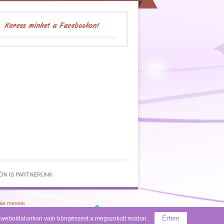
Keress minket a Facebookon!
ÖN IS PARTNERÜNK
lás menete
Értem
 a weboldalunkon való böngészést a megszokott módon.