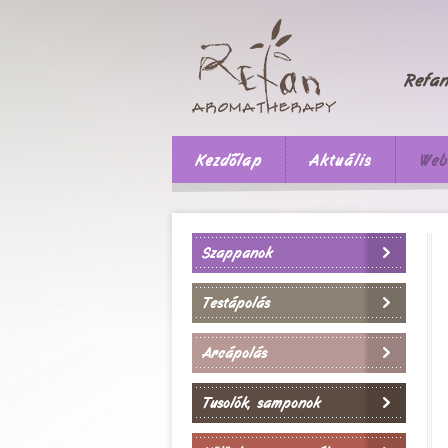
Kezdőlap
Aktuális
Web
Szappanok
Testápolás
Arcápolás
Tusolók, samponok