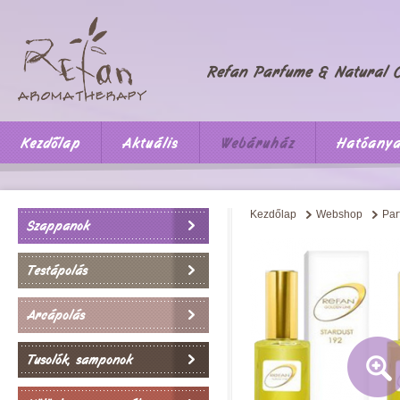
Kezdőlap
Aktuális
Webáruház
Hatóany
Kezdőlap
Webshop
Par
Szappanok
Testápolás
Arcápolás
Tusolók, samponok