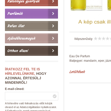
Különleges gyertyák
Parfümök
Refan illat
Ajándékcsomagok
Népszerűség
Otthon díszei
Eau De Parfum
Illatjegyei: mandarin, eper, jáz
ÍRATKOZZ FEL TE IS
Letöltések
HÍRLEVELÜNKRE,
HOGY
AZONNAL ÉRTESÜLJ
MINDENRŐL!
E-mail címed:
A hírlevélre való feliratkozás előtt kérjük
olvasd el az Adatszolgáltatási nyilatkozatot.
A Feliratkozás gomb megnyomásával